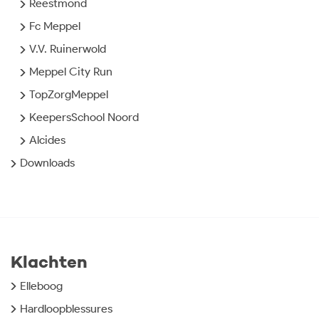
Reestmond
Fc Meppel
V.V. Ruinerwold
Meppel City Run
TopZorgMeppel
KeepersSchool Noord
Alcides
Downloads
Klachten
Elleboog
Hardloopblessures