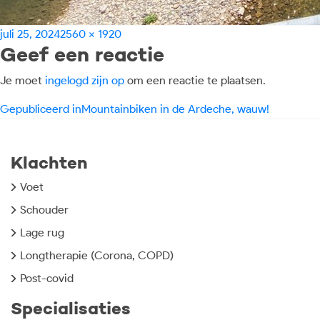
Geplaatst
Volledige
juli 25, 2024
2560 × 1920
Geef een reactie
op
grootte
Je moet
ingelogd zijn op
om een reactie te plaatsen.
Bericht
Gepubliceerd in
Mountainbiken in de Ardeche, wauw!
navigatie
Klachten
Voet
Schouder
Lage rug
Longtherapie (Corona, COPD)
Post-covid
Specialisaties