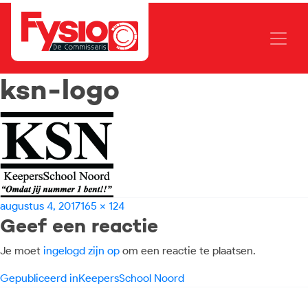
ksn-logo
Geplaatst
Volledige
augustus 4, 2017
165 × 124
Geef een reactie
op
grootte
Je moet
ingelogd zijn op
om een reactie te plaatsen.
Bericht
Gepubliceerd in
KeepersSchool Noord