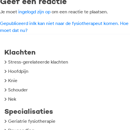
Geef een reactie
Je moet
ingelogd zijn op
om een reactie te plaatsen.
Bericht
Gepubliceerd in
Ik kan niet naar de fysiotherapeut komen. Hoe
moet dat nu?
navigatie
Klachten
Stress-gerelateerde klachten
Hoofdpijn
Knie
Schouder
Nek
Specialisaties
Geriatrie fysiotherapie