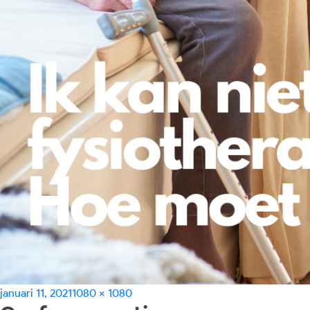
Geplaatst
Volledige
januari 11, 2021
1080 × 1080
op
grootte