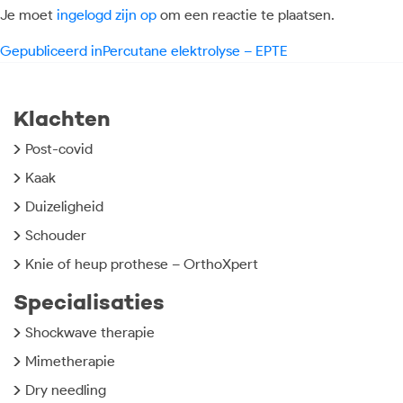
Je moet
ingelogd zijn op
om een reactie te plaatsen.
Bericht
Gepubliceerd in
Percutane elektrolyse – EPTE
navigatie
Klachten
Post-covid
Kaak
Duizeligheid
Schouder
Knie of heup prothese – OrthoXpert
Specialisaties
Shockwave therapie
Mimetherapie
Dry needling