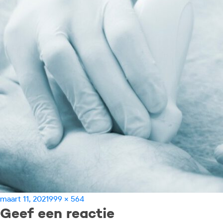
Geplaatst
Volledige
maart 11, 2021
999 × 564
Geef een reactie
op
grootte