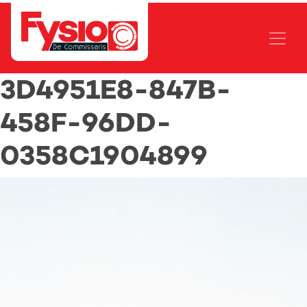
3D4951E8-847B-
458F-96DD-
0358C1904899