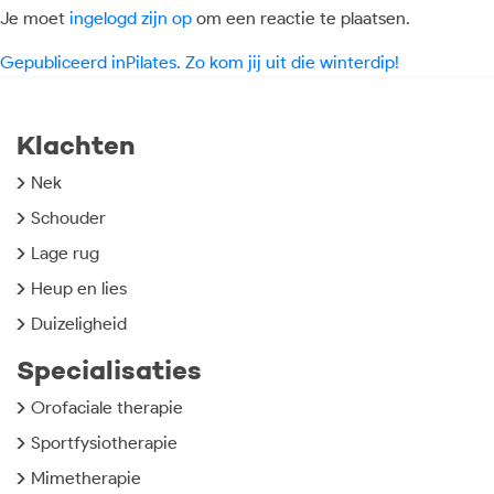
Je moet
ingelogd zijn op
om een reactie te plaatsen.
Bericht
Gepubliceerd in
Pilates. Zo kom jij uit die winterdip!
navigatie
Klachten
Nek
Schouder
Lage rug
Heup en lies
Duizeligheid
Specialisaties
Orofaciale therapie
Sportfysiotherapie
Mimetherapie