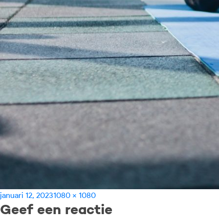
Geplaatst
Volledige
januari 12, 2023
1080 × 1080
Geef een reactie
op
grootte