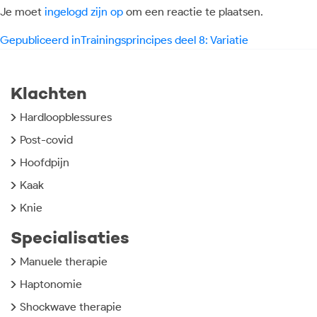
Je moet
ingelogd zijn op
om een reactie te plaatsen.
Bericht
Gepubliceerd in
Trainingsprincipes deel 8: Variatie
navigatie
Klachten
Hardloopblessures
Post-covid
Hoofdpijn
Kaak
Knie
Specialisaties
Manuele therapie
Haptonomie
Shockwave therapie