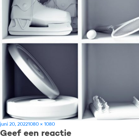
Geplaatst
Volledige
juni 20, 2022
1080 × 1080
Geef een reactie
op
grootte