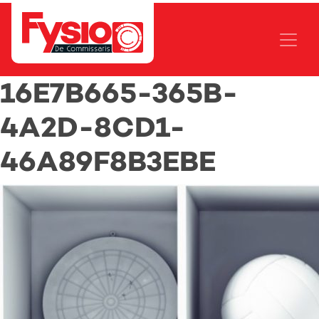
16E7B665-365B-
4A2D-8CD1-
46A89F8B3EBE