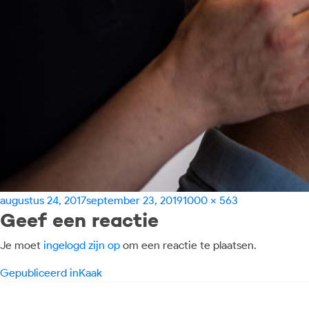
Geplaatst
Volledige
augustus 24, 2017
september 23, 2019
1000 × 563
Geef een reactie
op
grootte
Je moet
ingelogd zijn op
om een reactie te plaatsen.
Bericht
Gepubliceerd in
Kaak
navigatie