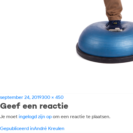
Geplaatst
Volledige
september 24, 2019
300 × 450
Geef een reactie
op
grootte
Je moet
ingelogd zijn op
om een reactie te plaatsen.
Bericht
Gepubliceerd in
André Kreulen