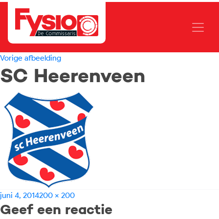
Vorige afbeelding
SC Heerenveen
Geplaatst
Volledige
juni 4, 2014
200 × 200
Geef een reactie
op
grootte