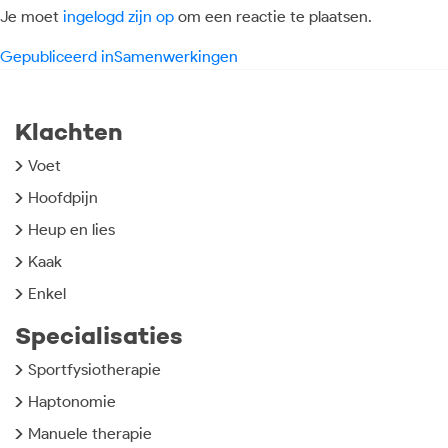
Je moet
ingelogd zijn op
om een reactie te plaatsen.
Bericht
Gepubliceerd in
Samenwerkingen
navigatie
Klachten
Voet
Hoofdpijn
Heup en lies
Kaak
Enkel
Specialisaties
Sportfysiotherapie
Haptonomie
Manuele therapie